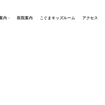
案内
医院案内
こぐまキッズルーム
アクセス
科
歯科口腔外科