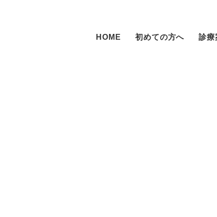
HOME
初めての方へ
診療
正歯科
小児歯科
障がい者歯
科・
一般歯科
トニング