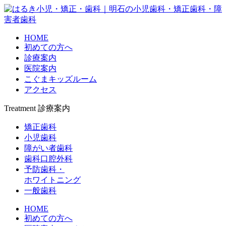
HOME
初めての方へ
診療案内
医院案内
こぐまキッズルーム
アクセス
Treatment
診療案内
矯正歯科
小児歯科
障がい者歯科
歯科口腔外科
予防歯科・
ホワイトニング
一般歯科
HOME
初めての方へ