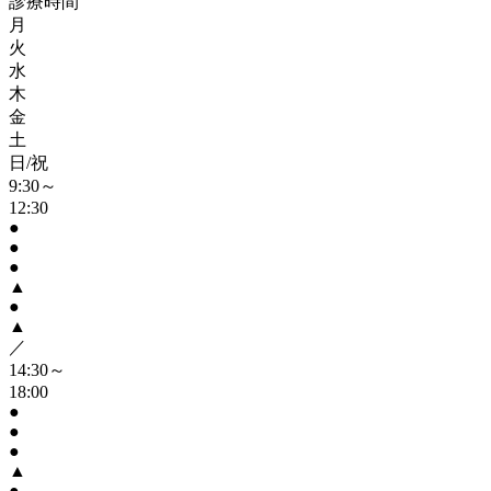
診療時間
月
火
水
木
金
土
日/祝
9:30～
12:30
●
●
●
▲
●
▲
／
14:30～
18:00
●
●
●
▲
●